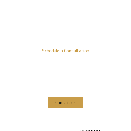
Schedule a Consultation
Contact us today for a detailed
consultation to discuss your
business needs and how we can
assist you.
Contact us