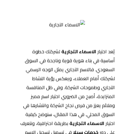
يُعد اختيار
الاسماء التجارية
لشركتك خطوة
أساسية في بناء هوية قوية وناجحة في السوق
السعودي. فالاسم التجاري يمثل الوجه الرسمي
لشركتك أمام العملاء، ويعكس رؤية النشاط
التجاري وطموحات الشركة. وفي ظل المنافسة
المتزايدة، أصبح من الضروري اختيار اسم مميز
وملائم يعزز من فرص نجاح الشركة وانتشارها في
السوق المحلي. في هذا المقال، سنوضح كيفية
اختيار
الاسماء التجارية
بطريقة احترافية، ونتعرف
على دور
خدمات سيلا
في تسهيل تسجيل الاسم