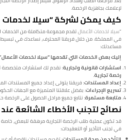
بعد مراجعة الطلب وسداد الرسوم، سيتم إصدار الرخصة التجارية 
لإعلامك بجاهزية الرخصة.
كيف يمكن لشركة “سيلا لخدمات ا
“
سيلا لخدمات الأعمال
تقدم مجموعة متكاملة من الخدمات ا
في المملكة. من خلال فريقنا المحترف، نساعدك في تبسيط ا
مساعدتك:
إليك بعض الخدمات التي تقدمها “سيلا لخدمات الأعمال
استشارات قانونية وتجارية
: نقدم لك استشارات متخصصة تس
رخصة تجارية
.
إعداد المستندات
: فريقنا يتولى إعداد جميع المستندات الم
تسريع الإجراءات
: بفضل علاقتنا المتميزة مع الجهات الحكوم
متابعة مستمرة
: نتابع جميع مراحل الحصول على الرخصة 
نصائح لتجنب الأخطاء الشائعة عند
قد تكون عملية طلب الرخصة التجارية مرهقة للبعض، خاصة إن
في تجنب التأخير أو التعقيدات:
التأكد من صحة المستندات
: تقديم مستندات ناقصة أو غير