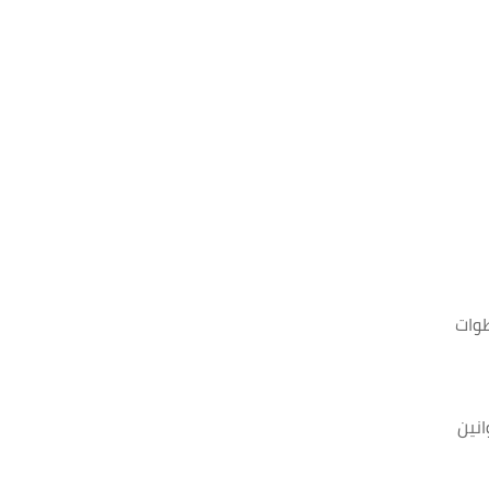
طوات
انين