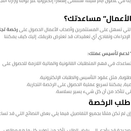
في غضون أيام قليلة. ستتلقى إشعارًا إلكترونيًا عبر بوابة وزارة التجا
لأعمال” مساعدتك؟
لتي تسهل على المستثمرين وأصحاب الأعمال الحصول على
رخصة تجا
لإجراءات وتفادي أي تعقيدات قد تعترض طريقك. إليك كيف يمكننا
” لدعم تأسيس عملك:
اعدك في فهم المتطلبات القانونية والمالية اللازمة للحصول على
طلوبة، مثل عقود التأسيس والطلبات الإلكترونية.
ية، يمكننا تسريع عملية الحصول على الرخصة التجارية.
حتى تتأكد من أن كل شيء يسير بسلاسة.
 طلب الرخصة
 لم تكن ملمًا بجميع التفاصيل. فيما يلي بعض النصائح التي قد تسا
 صحيحة قد يؤدي إلى رفض الطلب. تأكد من توفير كل ما هو مطلوب