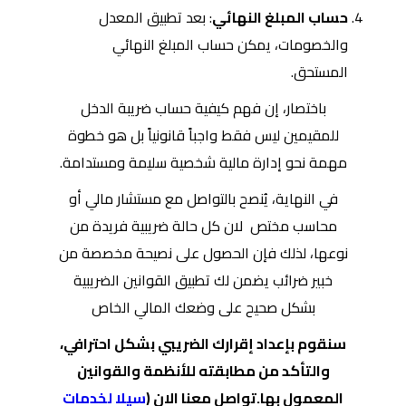
حساب المبلغ النهائي
: بعد تطبيق المعدل
والخصومات، يمكن حساب المبلغ النهائي
المستحق.
باختصار، إن فهم كيفية حساب ضريبة الدخل
للمقيمين ليس فقط واجباً قانونياً بل هو خطوة
مهمة نحو إدارة مالية شخصية سليمة ومستدامة.
في النهاية، يُنصح بالتواصل مع مستشار مالي أو
محاسب مختص لان كل حالة ضريبية فريدة من
نوعها، لذلك فإن الحصول على نصيحة مخصصة من
خبير ضرائب يضمن لك تطبيق القوانين الضريبية
بشكل صحيح على وضعك المالي الخاص
سنقوم بإعداد إقرارك الضريبي بشكل احترافي،
والتأكد من مطابقته للأنظمة والقوانين
المعمول بها.تواصل معنا الان (
سيلا لخدمات