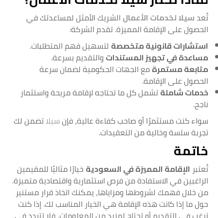
تُعد
سيلا لخدمات الأعمال
الشريك الأمثل لمساعدتك في
الحصول على الإقامة المميزة. تقدم الشركة:
استشارات قانونية متخصصة
لتسهيل فهم المتطلبات.
مساعدة في تجهيز المستندات
والتقديم بسرعة.
متابعة مستمرة
مع الجهات الحكومية لضمان سرعة
الحصول على الإقامة.
خدمات شاملة
تشمل كل ما تحتاجه لإقامة مريحة واستثمار
ناجح.
سواء كنت مستثمرًا أو صاحب كفاءة عالية، فإن
سيلا
تضمن لك
تجربة سلسة وخالية من التعقيدات.
خاتمة
تُعتبر
الإقامة المميزة في السعودية
خيارًا مثاليًا للمقيمين
الراغبين في الاستفادة من فرص استثمارية واقتصادية متميزة.
من خلال فهمك لشروطها ومزاياها، يمكنك اتخاذ قرار مستنير
حول ما إذا كانت هذه الإقامة هي الخيار المناسب لك. إذا كنت
ترغب في التقديم أو تحتاج لمزيد من المعلومات، فلا تتردد في